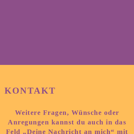
weich aufgerauten Innenseite. Der Stoff besteht aus
Baumwolle und kann Elasthan enthalten. Sweatstoff
ist für Hoodys, Pumphosen, Oversized Sweater uvm.
geeignet.
KONTAKT
Weitere Fragen, Wünsche oder
Anregungen kannst du auch in das
Feld „Deine Nachricht an mich“ mit