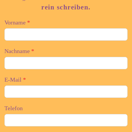
rein schreiben.
Kontakt
If
Vorname
*
you
are
human,
Nachname
*
leave
this
field
E-Mail
*
blank.
Telefon